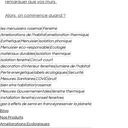
remarquer que vos murs. 
Alors, on commence quand ?
les menuisiers rosemar
Fenetre
Ameliorations de l'habitat
amelioration thermique
Esthetique
Menuisier
Isolation phonique
Menuisier eco-responsable
Ecologie
matériaux durables
Isolation thermique
isolation fenetre
Circuit court
decoration d'interieur fenetres
lumiere de l'habitat
Perte energetique
labels écologiques
Securité
Mesures Sanitaires
COVID
bruit
bien etre habitation
rosemar
Mesures Gouvernementales
fenetre thermique
installation fenetre
conseil fenetres
gaz à effets de serre en france
preserver la planete
Blog
Nos Produits
Ameliorations Ecologiques