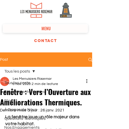
MENU
Contact
Post
Tous les posts
Les Menuisiers Rosemar
Tous les posts
6 nov. 2020
2 min de lecture
Fenêtre : Vers l’Ouverture aux
Fréquements Posées
Améliorations Thermiques.
Blog
À Propos de Nous
Dernière mise à jour :
26 janv. 2021
La fenêtre joue un rôle majeur dans 
Questions Techniques
votre habitat. 
Nos Engagements