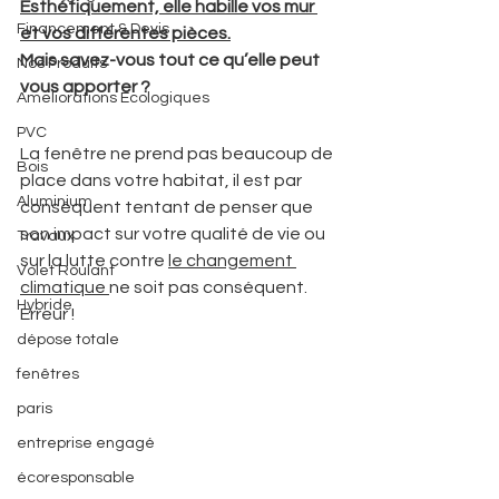
Esthétiquement, elle habille vos mur 
Financement & Devis
et vos différentes pièces.
Mais savez-vous tout ce qu’elle peut 
Nos Produits
vous apporter ? 
Ameliorations Ecologiques
PVC
La fenêtre ne prend pas beaucoup de 
Bois
place dans votre habitat, il est par 
Aluminium
conséquent tentant de penser que 
son impact sur votre qualité de vie ou 
Travaux
sur la lutte contre 
le changement 
Volet Roulant
climatique 
ne soit pas conséquent. 
Hybride
Erreur ! 
dépose totale
fenêtres
paris
entreprise engagé
écoresponsable