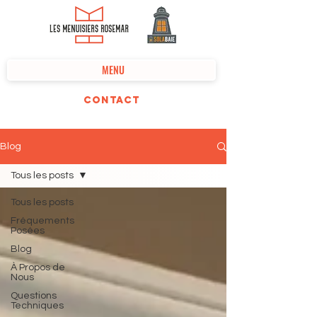
MENU
Contact
Blog
Tous les posts
Tous les posts
Fréquements
Posées
Blog
À Propos de
Nous
Questions
Techniques