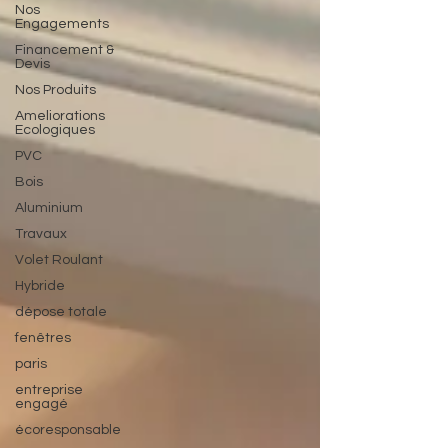
Nos
Engagements
Financement &
Devis
Nos Produits
Ameliorations
Ecologiques
PVC
Bois
Aluminium
Travaux
Volet Roulant
Hybride
dépose totale
fenêtres
paris
entreprise
engagé
écoresponsable