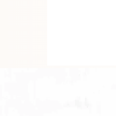
fenêtres
paris
ent