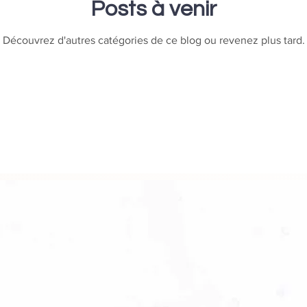
reprise engagé
écoresponsable
Guides & cons
Posts à venir
Découvrez d'autres catégories de ce blog ou revenez plus tard.