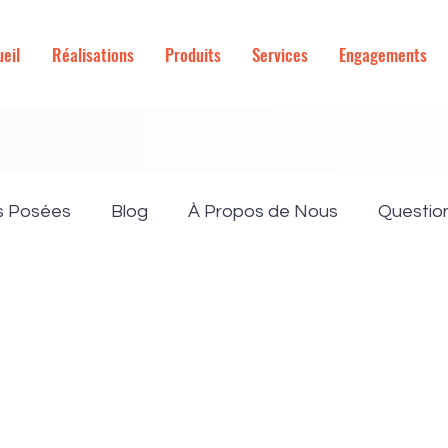
eil
Réalisations
Produits
Services
Engagements
s Posées
Blog
À Propos de Nous
Questio
ancement & Devis
Nos Produits
Ameliorations
m
Travaux
Volet Roulant
Hybride
dépo