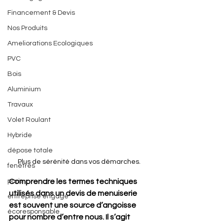
Financement & Devis
Nos Produits
Ameliorations Ecologiques
PVC
Bois
Aluminium
Travaux
Volet Roulant
Hybride
dépose totale
Plus de sérénité dans vos démarches.
fenêtres
paris
Comprendre les termes techniques 
utilisés dans un devis de menuiserie 
entreprise engagé
est souvent une source d’angoisse 
écoresponsable
pour nombre d’entre nous. Il s’agit 