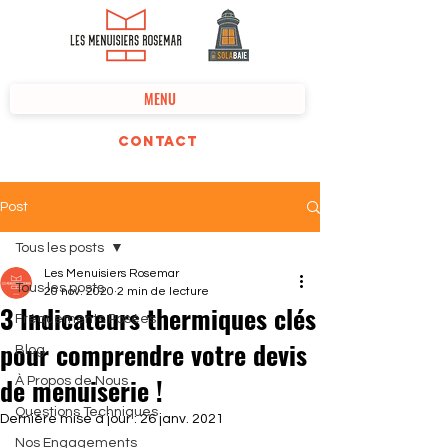
MENU
Contact
Post
Tous les posts
Les Menuisiers Rosemar
Tous les posts
20 nov. 2020
2 min de lecture
3 Indicateurs thermiques clés
Fréquements Posées
pour comprendre votre devis
Blog
de menuiserie !
À Propos de Nous
Questions Techniques
Dernière mise à jour :
26 janv. 2021
Nos Engagements