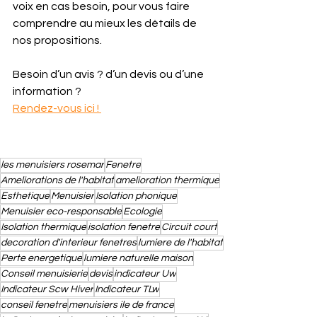
voix en cas besoin, pour vous faire 
comprendre au mieux les détails de 
nos propositions. 
Besoin d’un avis ? d’un devis ou d’une 
information ? 
Rendez-vous ici ! 
les menuisiers rosemar
Fenetre
Ameliorations de l'habitat
amelioration thermique
Esthetique
Menuisier
Isolation phonique
Menuisier eco-responsable
Ecologie
Isolation thermique
isolation fenetre
Circuit court
decoration d'interieur fenetres
lumiere de l'habitat
Perte energetique
lumiere naturelle maison
Conseil menuisierie
devis
indicateur Uw
Indicateur Scw Hiver
Indicateur TLw
conseil fenetre
menuisiers ile de france