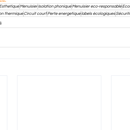
Esthetique
Menuisier
Isolation phonique
Menuisier eco-responsable
Eco
ion thermique
Circuit court
Perte energetique
labels écologiques
Sécurit
s