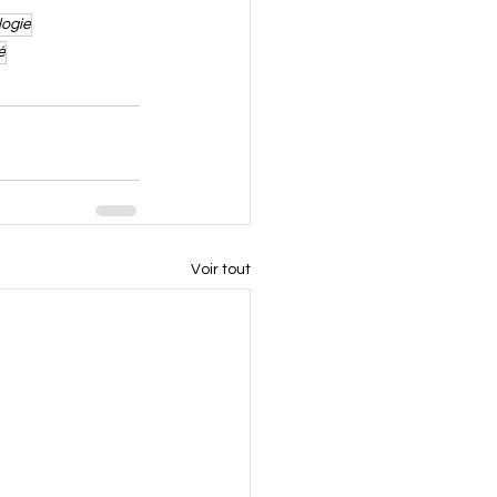
logie
é
Voir tout