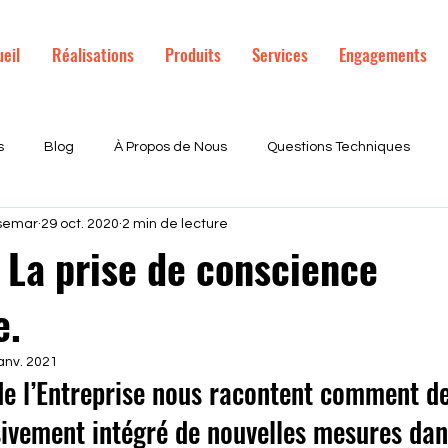
eil
Réalisations
Produits
Services
Engagements
s
Blog
À Propos de Nous
Questions Techniques
osemar
29 oct. 2020
2 min de lecture
duits
Ameliorations Ecologiques
PVC
Bois
Alu
 La prise de conscience
e.
épose totale
fenêtres
paris
entreprise engagé
anv. 2021
de l’Entreprise nous racontent comment d
sivement intégré de nouvelles mesures dan