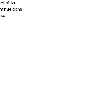
ité, la 
ontinué dans 
ise 