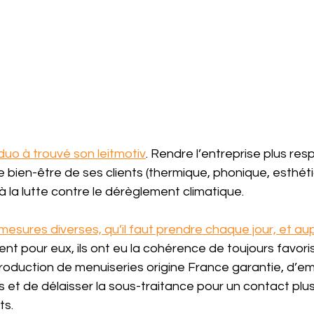
 duo à trouvé son leitmotiv
. Rendre l’entreprise plus res
 bien-être de ses clients (thermique, phonique, esthéti
à la lutte contre le dérèglement climatique.
mesures diverses, qu’il faut prendre chaque jour, et au
 pour eux, ils ont eu la cohérence de toujours favorise
 production de menuiseries origine France garantie, d’
 et de délaisser la sous-traitance pour un contact plus
ts. 