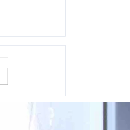
res sur l'Excellence :
orez Nos Magasins au Cœur
ris