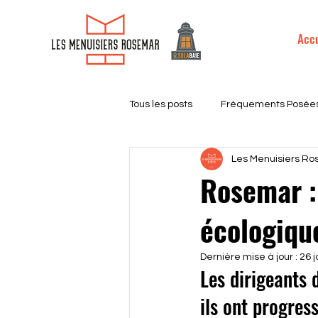
MENU
Accu
Tous les posts
Fréquements Posée
Les Menuisiers R
Financement & Devis
Nos Pro
Rosemar :
écologiqu
Volet Roulant
Hybride
d
Dernière mise à jour :
26 j
Les dirigeants 
Guides & conseils
ils ont progres