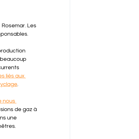
se Rosemar. Les 
sponsables. 
production 
t beaucoup 
currents 
s liés aux 
ecyclage
.
e nous 
sions de gaz à 
ns une 
nêtres.