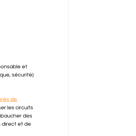
ponsable et 
que, sécurité) 
près de 
r les circuits 
embaucher des 
 direct et de 