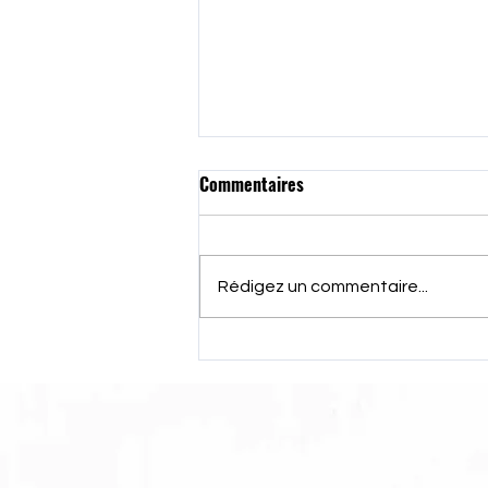
Commentaires
Rédigez un commentaire...
Découvrez Notre Processus de
Contact pour la Réalisation de
Votre Projet de Remplacement
de Menuiseries