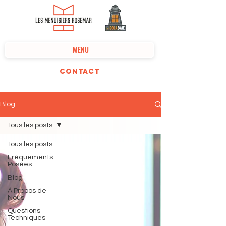
MENU
Contact
Blog
Tous les posts
Tous les posts
Fréquements
Posées
Blog
À Propos de
Nous
Questions
Techniques