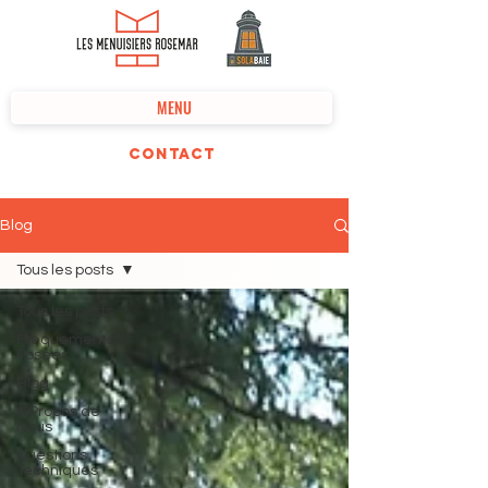
MENU
Contact
Blog
Tous les posts
Tous les posts
Fréquements
Posées
Blog
À Propos de
Nous
Questions
Techniques