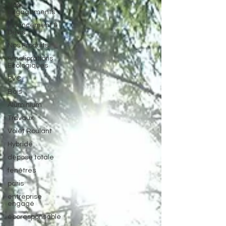
Nos
Engagements
Financement &
Devis
Nos Produits
Ameliorations
Ecologiques
PVC
Bois
Aluminium
Travaux
Volet Roulant
Hybride
dépose totale
fenêtres
paris
entreprise
engagé
écoresponsable