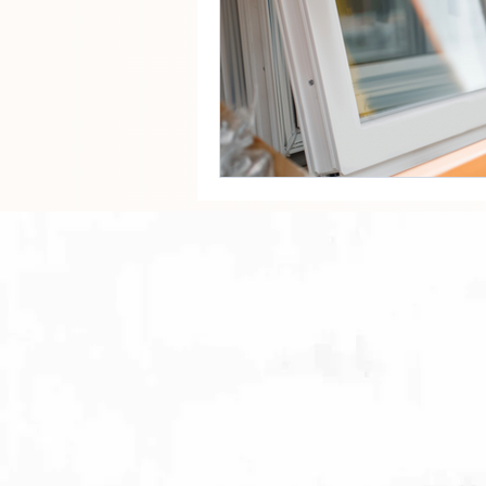
fenêtres
paris
ent