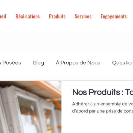
eil
Réalisations
Produits
Services
Engagements
s Posées
Blog
À Propos de Nous
Questio
ancement & Devis
Nos Produits
Ameliorations
Nos Produits : To
Adhérer à un ensemble de val
m
Travaux
Volet Roulant
Hybride
dépo
d’abord par une prise de con