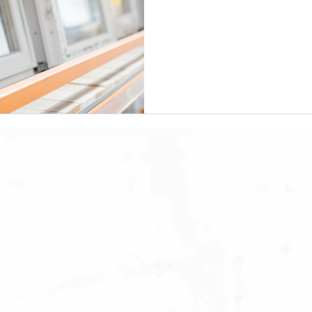
reprise engagé
écoresponsable
Guides & cons