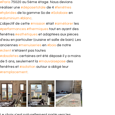
#Paris
 75020 au 5ème étage. Nous devions 
réaliser une 
#déposetotale
 de 4 
#fenêtres
#hybrides
 de la gamme So de 
#Solabaie
 en 
#aluminium
#blanc
.
L'objectif de cette 
#mission
 était 
#améliorer
 les 
#performances
#thermiques
 tout en ayant des 
fenêtres 
#esthétiques
 et adaptées aux pièces 
d'eau en particulier (cuisine et salle de bain). Les 
anciennes 
#menuiseries
 en 
#bois
 de notre 
#client
 n'étaient pas toutes 
#obsolètes
 certaines ont été déposé il y a moins 
de 5 ans, seulement la 
#mauvaisepose
 des 
fenêtres et 
#isolation
 autour a obligé leur 
#remplacement
.
Le choix s'est naturellement porté vers les 