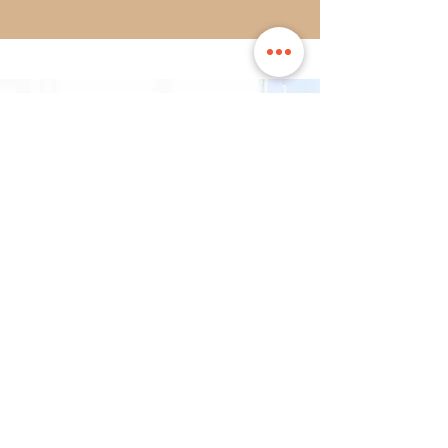
Créons ensemble le
projet
de vos rêves !
Je demande un devis
Visiter le blog
Accueil
Réalisations
Bois