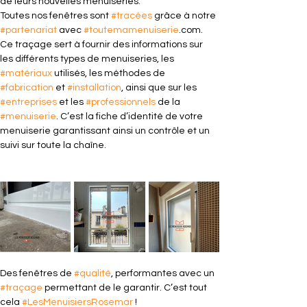
de leurs nouvelles menuiseries.
Toutes nos fenêtres sont 
#tracées
 grâce à notre 
#partenariat
 avec 
#toutemamenuiserie
.com. 
Ce traçage sert à fournir des informations sur 
les différents types de menuiseries, les 
#matériaux
 utilisés, les méthodes de 
#fabrication
 et 
#installation
, ainsi que sur les 
#entreprises
 et les 
#professionnels
 de la 
#menuiserie
. C’est la fiche d’identité de votre 
menuiserie garantissant ainsi un contrôle et un 
suivi sur toute la chaîne.
Des fenêtres de 
#qualité
, performantes avec un 
#traçage
 permettant de le garantir. C’est tout 
cela 
#LesMenuisiersRosemar
 !