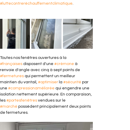
#luttecontreréchauffementclimatique
.
Toutes nos fenêtres ouvertures à la 
#françaises
 disposent d'une 
#crémone
 à 
renvoie d'angle avec cinq à sept points de 
#fermetures
 qui permettent un meilleur 
maintien du vantail, 
#optimiser
 la 
#sécurité
 par 
une 
#compressionaméliorée
 qui engendre une 
isolation nettement supérieure. En comparaison, 
les 
#portesfenêtres
 vendues sur le 
#marché
 possèdent principalement deux points 
de fermetures.