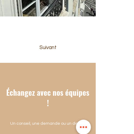
Fenêtres PVC Blanc Composium Solabaie av
Suivant
Échangez avec nos équipes
!
Un conseil, une demande ou un devis ?