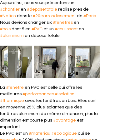
Aujourd'hui, nous vous présentons un 
#chantier
 en 
#déposetotale
 réalisé près de 
#Nation
 dans le 
#20earrondissement
 de 
#Paris
. 
Nous devions changer six 
#fenêtres
 en 
#bois
 dont 5 en 
#PVC
 et un 
#coulissant
 en 
#aluminium
 en dépose totale.
La 
#fenêtre
 en PVC est celle qui offre les 
meilleures 
#performances
#isolation
#thermique
 avec les fenêtres en bois. Elles sont 
en moyenne 25% plus isolantes que des 
fenêtres aluminium de même dimension, plus la 
dimension est courte plus 
#avantage
 est 
important.
Le PVC est un 
#matériau
#écologique
 qui se 