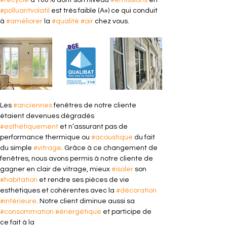
#recycle
 à 100% dont son niveau 
#émissions
 en 
#polluantvolatil
 est très faible (A+) ce qui conduit 
à 
#améliorer
 la 
#qualité
#air
 chez vous.
Les 
#anciennes
 fenêtres de notre cliente 
étaient devenues dégradés 
#esthétiquement
 et n’assurant pas de 
performance thermique ou 
#acoustique
 du fait 
du simple 
#vitrage
. Grâce à ce changement de 
fenêtres, nous avons permis à notre cliente de 
gagner en clair de vitrage, mieux 
#isoler
 son 
#habitation
 et rendre ses pièces de vie 
esthétiques et cohérentes avec la 
#décoration
#intérieure
. Notre client diminue aussi sa 
#consommation
#énergétique
 et participe de 
ce fait à la 